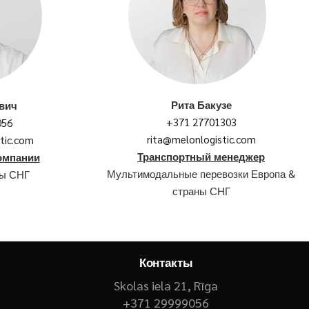
Рита Бакузе
вич
+371 27701303
056
rita@melonlogistic.com
tic.com
Транспортный менеджер
омпании
Мультимодальные перевозки Европа &
ны СНГ
страны СНГ
Контакты
Skolas iela 21, Rīga
+371 29999056