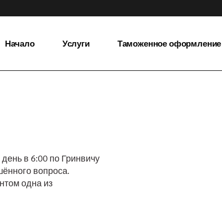
Начало
Услуги
Таможенное оформление
Полные грузы
Таможенное
оформление
Неполные грузы
Складские услуги
Перевозка
медикаментов
Перевозка с
температурным
̆ день в 6:00 по Гринвичу
режимом
шённого вопроса.
Перевозка
нтом одна из
негабаритных
грузов
Перевозка