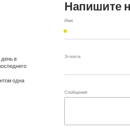
Напишите 
Имя
Э-почта
̆ день в
 последнего
ентом одна
Сообщение