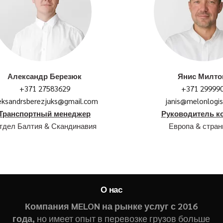
Александр Березюк
Янис Милто
+371 27583629
+371 29999
eksandrsberezjuks@gmail.com
janis@melonlogis
Транспортный менеджер
Руководитель к
тдел Балтия & Скандинавия
Европа & стра
О нас
Компания MELON на рынке услуг с 2016
года,
но имеет опыт в перевозке грузов больше