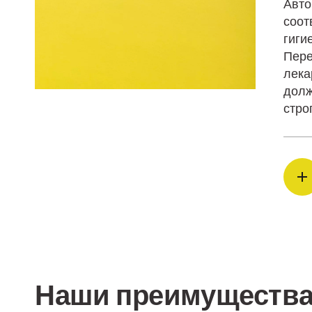
Авто
соот
гиги
Пере
лека
долж
стро
Наши преимуществ