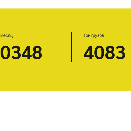
 месяц
Тон грузов
50348
5403