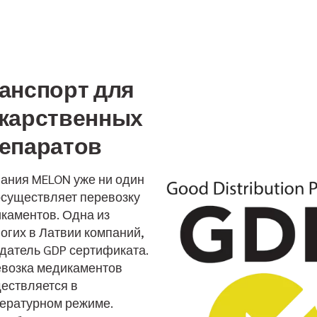
(ADR)
Контейнерные
перевозки
Авиа перевозки
анспорт для
карственных
епаратов
ания MELON уже ни один
осуществляет перевозку
каментов. Одна из
огих в Латвии компаний,
датель GDP сертификата.
возка медикаментов
ествляется в
ературном режиме.