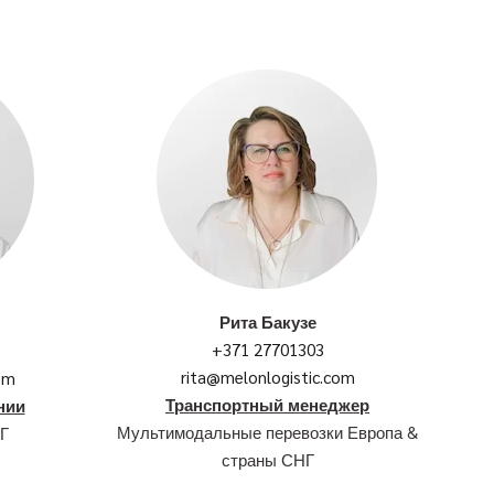
Рита Бакузе
+371 27701303
rita@melonlogistic.com
om
Транспортный менеджер
нии
Мультимодальные перевозки Европа &
Г
страны СНГ