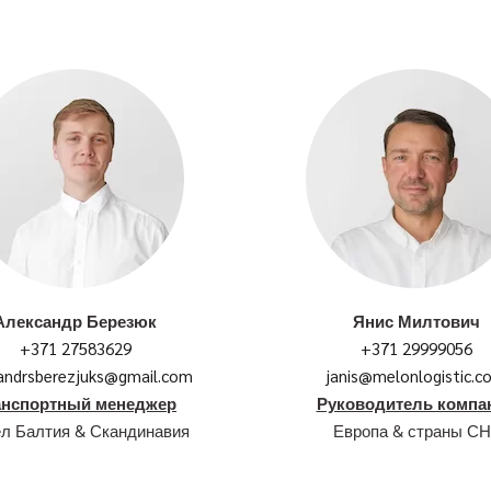
Александр Березюк
Янис Милтович
+371 27583629
+371 29999056
andrsberezjuks@gmail.com
janis@melonlogistic.c
анспортный менеджер
Руководитель компа
л Балтия & Скандинавия
Европа & страны СН