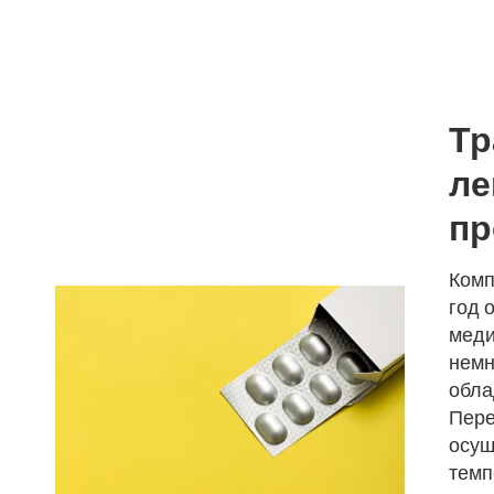
Тр
ле
пр
Комп
год 
меди
немн
обла
Пере
осущ
темп