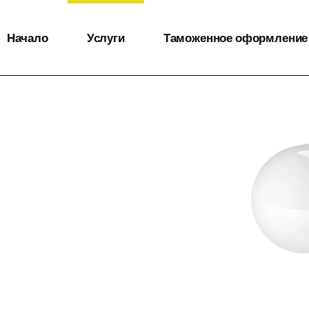
Начало
Услуги
Таможенное оформление
Полные грузы
Таможенное
оформление
Неполные грузы
Складские услуги
Перевозка
медикаментов
Перевозка с
температурным
режимом
Перевозка
негабаритных
грузов
Перевозка
опасных грузов